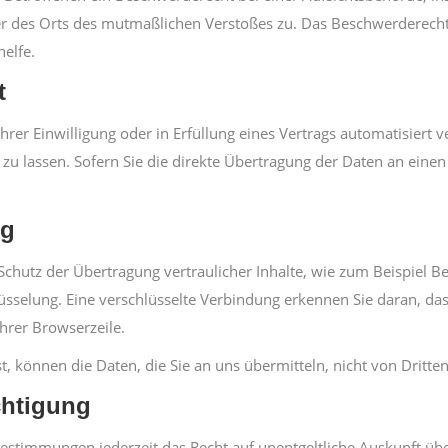
der des Orts des mutmaßlichen Verstoßes zu. Das Beschwerderech
helfe.
t
hrer Einwilligung oder in Erfüllung eines Vertrags automatisiert v
 lassen. Sofern Sie die direkte Übertragung der Daten an einen 
ng
chutz der Übertragung vertraulicher Inhalte, wie zum Beispiel Be
üsselung. Eine verschlüsselte Verbindung erkennen Sie daran, das
hrer Browserzeile.
st, können die Daten, die Sie an uns übermitteln, nicht von Dritt
chtigung
estimmungen jederzeit das Recht auf unentgeltliche Auskunft üb