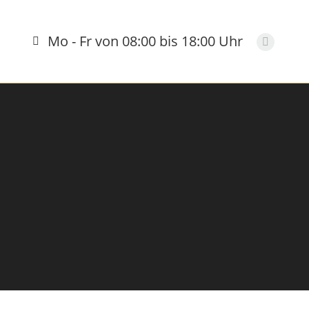
Mo - Fr von 08:00 bis 18:00 Uhr
Faceboo
page
opens
in
new
window