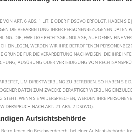
N ART. 6 ABS. 1 LIT. E ODER F DSGVO ERFOLGT, HABEN SIE J
EGEN DIE VERARBEITUNG IHRER PERSONENBEZOGENEN DATEN WI
ILING. DIE JEWEILIGE RECHTSGRUNDLAGE, AUF DENEN EINE VE
H EINLEGEN, WERDEN WIR IHRE BETROFFENEN PERSONENBEZOG
GRÜNDE FÜR DIE VERARBEITUNG NACHWEISEN, DIE IHRE INTE
ACHUNG, AUSÜBUNG ODER VERTEIDIGUNG VON RECHTSANSPRÜCH
EITET, UM DIREKTWERBUNG ZU BETREIBEN, SO HABEN SIE DA
OGENER DATEN ZUM ZWECKE DERARTIGER WERBUNG EINZULEGEN
G STEHT. WENN SIE WIDERSPRECHEN, WERDEN IHRE PERSONE
IDERSPRUCH NACH ART. 21 ABS. 2 DSGVO).
ändigen Aufsichtsbehörde
Betroffenen ein Beschwerderecht bei einer Aufsichtsbehörde, in